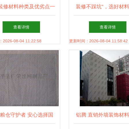
装修材料种类及优劣点一
装修不踩坑”，选好材
览
键——精明业主必知的
查看详情
查看详情
料选购攻略
26-08-04 11:22:58
更新时间：2026-08-04 11:58:42
粮仓守护者 安心选择国
铝腾 直销外墙装饰材